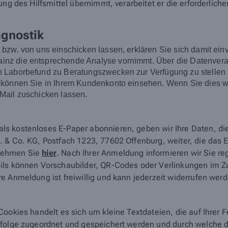
ng des Hilfsmittel übernimmt, verarbeitet er die erforderliche
agnostik
n bzw. von uns einschicken lassen, erklären Sie sich damit
z die entsprechende Analyse vornimmt. Über die Datenverarb
Laborbefund zu Beratungszwecken zur Verfügung zu stellen un
 können Sie in Ihrem Kundenkonto einsehen. Wenn Sie dies wü
Mail zuschicken lassen.
ls kostenloses E-Paper abonnieren, geben wir Ihre Daten, d
 & Co. KG, Postfach 1223, 77602 Offenburg, weiter, die das E-
tnehmen Sie
hier
. Nach Ihrer Anmeldung informieren wir Sie r
ails können Vorschaubilder, QR-Codes oder Verlinkungen im 
e Anmeldung ist freiwillig und kann jederzeit widerrufen wer
Cookies handelt es sich um kleine Textdateien, die auf Ihrer
nfolge zugeordnet und gespeichert werden und durch welche de