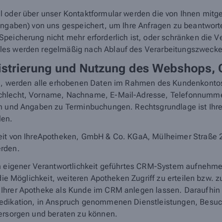
 oder über unser Kontaktformular werden die von Ihnen mitget
e Angaben) von uns gespeichert, um Ihre Anfragen zu beantw
eicherung nicht mehr erforderlich ist, oder schränken die Ver
les werden regelmäßig nach Ablauf des Verarbeitungszwecke
gistrierung und Nutzung des Webshops,
en, werden alle erhobenen Daten im Rahmen des Kundenkontos 
schlecht, Vorname, Nachname, E-Mail-Adresse, Telefonnumm
n
und Angaben zu Terminbuchungen. Rechtsgrundlage ist Ihre 
len.
it von IhreApotheken, GmbH & Co. KGaA, Mülheimer Straße 20, 
erden.
in eigener Verantwortlichkeit geführtes CRM-System aufnehm
 die Möglichkeit, weiteren Apotheken Zugriff zu erteilen bzw.
Ihrer Apotheke als Kunde im CRM anlegen lassen. Daraufhin k
Medikation, in Anspruch genommenen Dienstleistungen, Besuc
versorgen und beraten zu können.